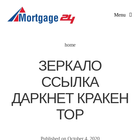
Skip
to
Menu
content
Home
home
About
ЗЕРКАЛО
Services
ССЫЛКА
Home Purchase Mortgage
Service Area
ДАРКНЕТ КРАКЕН
Mortgage Renewal
Rates
ТОР
Private Mortgage
Contact
Published on October 4, 2020