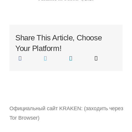
Home Renovation Financing
Careers
Mortgage Forgiveness Debt Relief
Media
Share This Article, Choose
Investment Property Mortgage
Your Platform!
Commercial Mortgage
Bad Credit Loans
Private Mortgage Lending
Официальный сайт KRAKEN: (заходить через
Debt Consolidation
Second Home Mortgage
Tor Browser)
Construction Financing