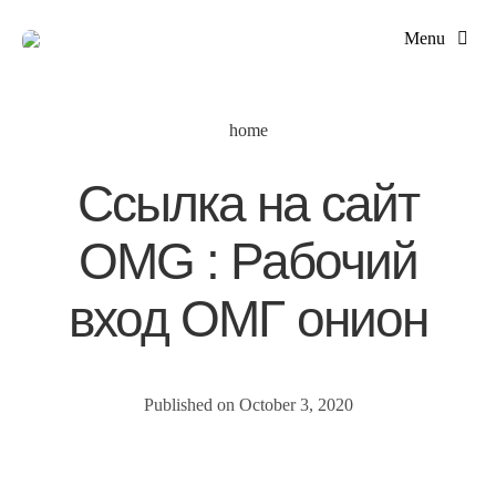
Skip
Menu
to
content
home
Ссылка на сайт
OMG : Рабочий
Home Purcha
вход ОМГ онион
Mortgage
Published on October 3, 2020
Private 